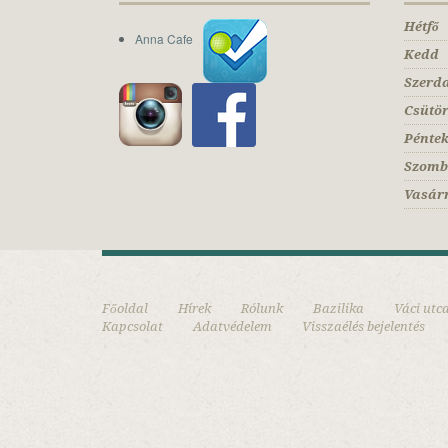
Hétfő
Anna Cafe
Kedd
Szerd
Csütö
Pénte
Szomb
Vasár
Főoldal
Hírek
Rólunk
Bazilika
Váci utc
Kapcsolat
Adatvédelem
Visszaélés bejelentés