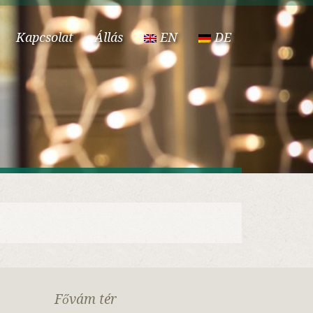
Kapcsolat
Állás
EN
DE
Fővám tér