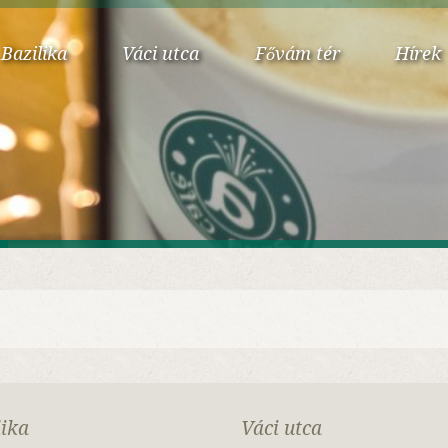
Bazilika
Váci utca
Fővám tér
Hírek
lika
Váci utca