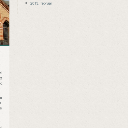
2013. február
el
tt
ad
ka
k.
ss
el