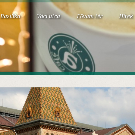
Bazilika
Váci utca
Fővám tér
Hírek