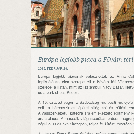
Európa legjobb piaca a Fővám tér
2013. FEBRUÁR 28.
Európa legjobb piacának választották az Anna Ca
toplistájának élén szerepelteti a Fővám téri Vásárcs
szerepel a listán, mint az isztambuli Nagy Bazár, ille
és a párizsi Les Puces.
A 19. század végén a Szabadság híd pesti hídfőjére
volt, a háromszintes épület világítási és hűtési r
A vasszerkezetű, katedrálisra emlékeztető építmény kö
áru a piacra. A második világháborúban erősen megrong
végül a 90-es évek közepén, teljes felújítást követően 
Az épület Pecz Samu építész, műegyetemi tanár te