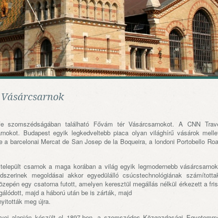
i Vásárcsarnok
fe szomszédságában található Fővám tér Vásárcsarnokot. A CNN Trav
arnokot. Budapest egyik legkedveltebb piaca olyan világhírű vásárok melle
tve a barcelonai Mercat de San Josep de la Boqueira, a londoni Portobello Ro
 települt csarnok a maga korában a világ egyik legmodernebb vásárcsarno
endszerinek megoldásai akkor egyedülálló csúcstechnológiának számította
zepén egy csatorna futott, amelyen keresztül megállás nélkül érkezett a fri
álódott, majd a háború után be is zárták, majd
nyitották meg újra.
rvei alapján készült el 1897-ben, a szomszédos Közgazdasági Egyetemm