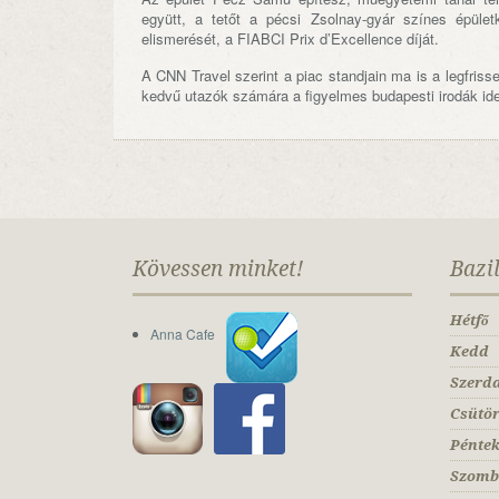
együtt, a tetőt a pécsi Zsolnay-gyár színes épület
elismerését, a FIABCI Prix d’Excellence díját.
A CNN Travel szerint a piac standjain ma is a legfriss
kedvű utazók számára a figyelmes budapesti irodák ide
Kövessen minket!
Bazi
Hétfő
Anna Cafe
Kedd
Szerd
Csütö
Pénte
Szomb