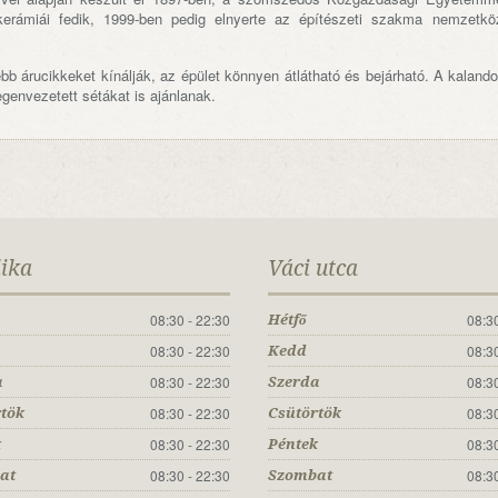
kerámiái fedik, 1999-ben pedig elnyerte az építészeti szakma nemzetkö
ebb árucikkeket kínálják, az épület könnyen átlátható és bejárható. A kaland
genvezetett sétákat is ajánlanak.
lika
Váci utca
08:30 - 22:30
08:30
Hétfő
08:30 - 22:30
08:30
Kedd
08:30 - 22:30
08:30
a
Szerda
08:30 - 22:30
08:30
rtök
Csütörtök
08:30 - 22:30
08:30
k
Péntek
08:30 - 22:30
08:30
at
Szombat