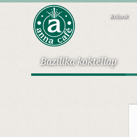
Rólunk
Bazilika koktéllap