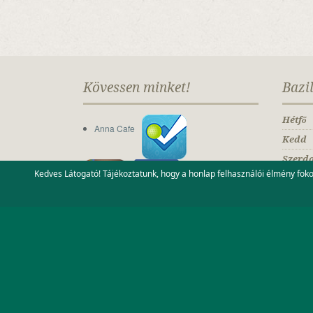
Kövessen minket!
Bazi
Hétfő
Anna Cafe
Kedd
Szerd
Kedves Látogató! Tájékoztatunk, hogy a honlap felhasználói élmény fo
Csütö
Pénte
Szomb
Vasár