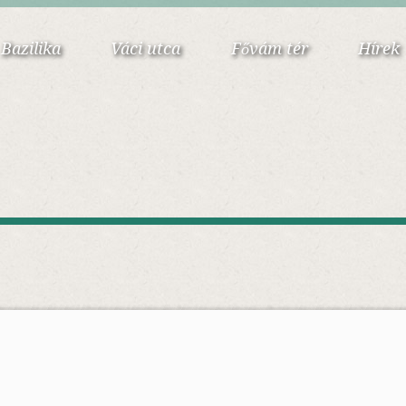
Bazilika
Váci utca
Fővám tér
Hírek