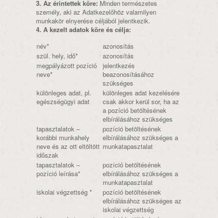
3. Az érintettek köre:
Minden természetes
személy, aki az Adatkezelőhöz valamilyen
munkakör elnyerése céljából jelentkezik.
4. A kezelt adatok köre és célja:
név*
azonosítás
szül. hely, idő*
azonosítás
megpályázott pozíció
jelentkezés
neve*
beazonosításához
szükséges
különleges adat, pl.
különleges adat kezelésére
egészségügyi adat
csak akkor kerül sor, ha az
a pozíció betöltésének
elbírálásához szükséges
tapasztalatok –
pozíció betöltésének
korábbi munkahely
elbírálásához szükséges a
neve és az ott eltöltött
munkatapasztalat
időszak
tapasztalatok –
pozíció betöltésének
pozíció leírása*
elbírálásához szükséges a
munkatapasztalat
iskolai végzettség *
pozíció betöltésének
elbírálásához szükséges az
iskolai végzettség