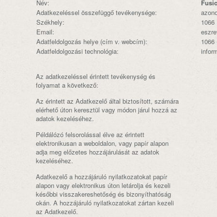
Név:
Fusio
Adatkezeléssel összefüggő tevékenysége:
azono
Székhely:
1066 
Email:
eszre
Adatfeldolgozás helye (cím v. webcím):
1066 
Adatfeldolgozási technológia:
infor
Az adatkezeléssel érintett tevékenység és
folyamat a következő:
Az érintett az Adatkezelő által biztosított, számára
elérhető úton keresztül vagy módon járul hozzá az
adatok kezeléséhez.
Példálózó felsorolással élve az érintett
elektronikusan a weboldalon, vagy papír alapon
adja meg előzetes hozzájárulását az adatok
kezeléséhez.
Adatkezelő a hozzájáruló nyilatkozatokat papír
alapon vagy elektronikus úton letárolja és kezeli
későbbi visszakereshetőség és bizonyíthatóság
okán. A hozzájáruló nyilatkozatokat zártan kezeli
az Adatkezelő.