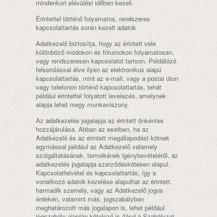
mindenkori elévülési időben kezeli.
Érintettel történő folyamatos, rendszeres
kapcsolattartás során kezelt adatok
Adatkezelő biztosítja, hogy az érintett vele
különböző módokon és fórumokon folyamatosan,
vagy rendszeresen kapcsolatot tartson. Példálózó
felsorolással élve ilyen az elektronikus alapú
kapcsolattartás, mint az e-mail, vagy a postai úton
vagy telefonon történő kapcsolattartás, tehát
például érintettel folyatott levelezés, amelynek
alapja lehet megy munkaviszony.
Az adatkezelés jogalapja az érintett önkéntes
hozzájárulása. Abban az esetben, ha az
Adatkezelő és az érintett megállapodást kötnek
egymással például az Adatkezelő valamely
szolgáltatásának, termékének igénybevételéről, az
adatkezelés jogalapja szerződéskötésen alapul.
Kapcsolatfelvétel és kapcsolattartás, így a
vonatkozó adatok kezelése alapulhat az érintett,
harmadik személy, vagy az Adatkezelő jogos
érdekén, valamint más, jogszabályban
meghatározott más jogalapon is, lehet például
jogszabály alapján kötelező is (lásd a Szabályzat