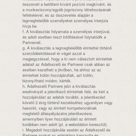
összeveti a betölteni kívánt pozíció megkívánt, és
a munkaviszony/egyéb jogviszony létrehozásának
feltételeivel, és az összevetés alapján a
legmegfelelőbb személyeket személyes interjúra
hívja be.
f. A kiválasztás folyamata a személyes interjúval,
és adott esetben teszt kitöltésével folytatódik a
Partnernél.
g. A kiválasztás a legmegfelelőbb érintettel történő
szerződéskötéssel ér véget azzal a
megjegyzéssel, hogy a ki nem választott érintettek
adatait az Adatkezelő és Partnerei csak abban az
esetben kezelheti a jövőben, ha ahhoz az az
érintettek külön hozzájárultak, azt külön,
bizonyítható módon, kérték.
h. Adatkezelő Partnere jelzi a kiválasztás
eredményét a jelentkező érintettek felé, és kéri a
hozzájárulást az adatok további, a jelentkezést
követő 2 évig történő kezeléséhez ugyanilyen vagy
hasonló, vagy az érintett kompetenciáinak
megfelelő álláspályázatra jelentkezésre,
amennyiben ilyen hozzájárulást az érintett
korábban nem adott (pl. a weboldalon keresztül).
i. Megadott hozzájárulás esetén az Adatkezelő és
Partnere azokat az adatokhoz kapcsolja és