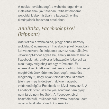
A cookie továbbá segít a weboldal ergonómia
kialakításának javításában, felhasználóbarát
weboldal kialakításában, a látogatók online
élményének fokozása érdekében.
Analitika, Facebook pixel
(képpont)
Adatkezelő a weboldalba, (vagy annak bármely
aloldalába) úgynevezett Facebook pixel (korábban
konverziókövetési képpont) eszköz használatával
JavaScript-kódot ágyaz be, amely üzenetet küld a
Facebook-nak, amikor a felhasználó felkeresi az
oldalt vagy végrehajt ott egy műveletet. Ez
egyrészt az Adatkezelő reklámra fordított költségei
megtérülésének értelmezését segíti, másrészt
megkönnyíti, hogy olyan felhasználók számára
jelenítse meg hirdetéseit, akiknél nagyobb
valószínűségű a Facebook-on kívüli konverzió. A
Facebook pixelt személyes adatokat nem gyűjt,
nem tárol, nem továbbít. A Facebook pixel
használatáról, működéséről a www.facebook.com
oldalon található bővebb információ.