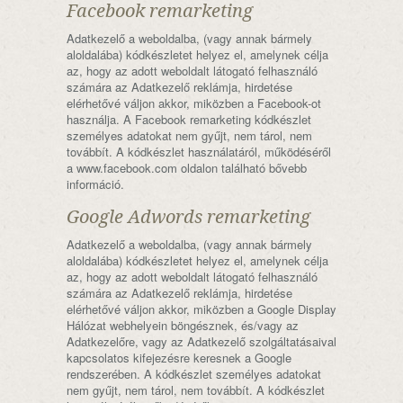
Facebook remarketing
Adatkezelő a weboldalba, (vagy annak bármely
aloldalába) kódkészletet helyez el, amelynek célja
az, hogy az adott weboldalt látogató felhasználó
számára az Adatkezelő reklámja, hirdetése
elérhetővé váljon akkor, miközben a Facebook-ot
használja. A Facebook remarketing kódkészlet
személyes adatokat nem gyűjt, nem tárol, nem
továbbít. A kódkészlet használatáról, működéséről
a www.facebook.com oldalon található bővebb
információ.
Google Adwords remarketing
Adatkezelő a weboldalba, (vagy annak bármely
aloldalába) kódkészletet helyez el, amelynek célja
az, hogy az adott weboldalt látogató felhasználó
számára az Adatkezelő reklámja, hirdetése
elérhetővé váljon akkor, miközben a Google Display
Hálózat webhelyein böngésznek, és/vagy az
Adatkezelőre, vagy az Adatkezelő szolgáltatásaival
kapcsolatos kifejezésre keresnek a Google
rendszerében. A kódkészlet személyes adatokat
nem gyűjt, nem tárol, nem továbbít. A kódkészlet