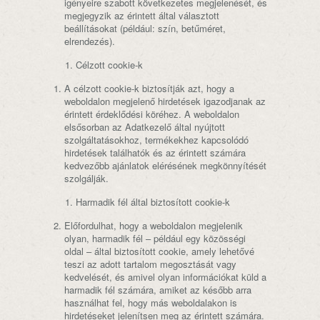
igényeire szabott következetes megjelenését, és
megjegyzik az érintett által választott
beállításokat (például: szín, betűméret,
elrendezés).
Célzott cookie-k
A célzott cookie-k biztosítják azt, hogy a
weboldalon megjelenő hirdetések igazodjanak az
érintett érdeklődési köréhez. A weboldalon
elsősorban az Adatkezelő által nyújtott
szolgáltatásokhoz, termékekhez kapcsolódó
hirdetések találhatók és az érintett számára
kedvezőbb ajánlatok elérésének megkönnyítését
szolgálják.
Harmadik fél által biztosított cookie-k
Előfordulhat, hogy a weboldalon megjelenik
olyan, harmadik fél – például egy közösségi
oldal – által biztosított cookie, amely lehetővé
teszi az adott tartalom megosztását vagy
kedvelését, és amivel olyan információkat küld a
harmadik fél számára, amiket az később arra
használhat fel, hogy más weboldalakon is
hirdetéseket jelenítsen meg az érintett számára.