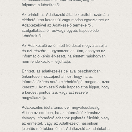
folyamat a következő:
Az érintett az Adatkezelő által biztosított, számára
elérhető úton keresztül vagy módon egyeztethet az
Adatkezelővel az Adatkezelő termékeiről,
szolgáltatásairól, és/vagy egyéb, kapcsolódó
kérdésekről.
Az Adatkezelő az érintett kérdését megválaszolja
és azt részére – ugyanazon az úton, ahogyan az
információ kérés érkezett, ha érintett máshogyan
nem rendelkezik – eljuttatja.
Érintett, az adatkezelés céljával összhangban,
önkéntesen hozzájárul ahhoz, hogy ha az
információkérés során elérhetőségét megadta, azon
keresztül Adatkezelő vele kapcsolatba lépjen, hogy
a kérdést pontosítsa, vagy azt részére
megválaszolja.
Adatkezelés időtartama: cél megvalósulásáig.
Abban az esetben, ha az információ kéréshez
és/vagy információ adáshoz joghatás fűződik, vagy
az érintettet, vagy az Adatkezelőt hasonlóan
jelentős mértékben érinti, Adatkezelő az adatokat a