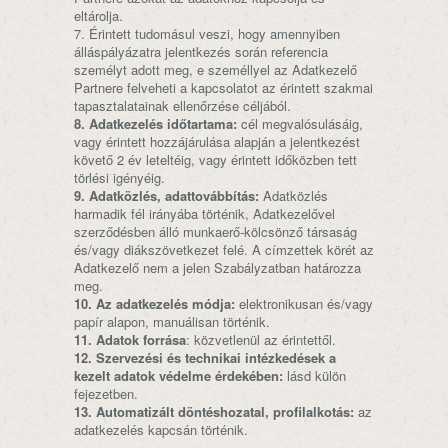
eltárolja.
7. Érintett tudomásul veszi, hogy amennyiben
álláspályázatra jelentkezés során referencia
személyt adott meg, e személlyel az Adatkezelő
Partnere felveheti a kapcsolatot az érintett szakmai
tapasztalatainak ellenőrzése céljából.
8. Adatkezelés időtartama:
cél megvalósulásáig,
vagy érintett hozzájárulása alapján a jelentkezést
követő 2 év leteltéig, vagy érintett időközben tett
törlési igényéig.
9. Adatközlés, adattovábbítás:
Adatközlés
harmadik fél irányába történik, Adatkezelővel
szerződésben álló munkaerő-kölcsönző társaság
és/vagy diákszövetkezet felé. A címzettek körét az
Adatkezelő nem a jelen Szabályzatban határozza
meg.
10. Az adatkezelés módja:
elektronikusan és/vagy
papír alapon, manuálisan történik.
11. Adatok forrása
: közvetlenül az érintettől.
12. Szervezési és technikai intézkedések a
kezelt adatok védelme érdekében:
lásd külön
fejezetben.
13. Automatizált döntéshozatal, profilalkotás:
az
adatkezelés kapcsán történik.