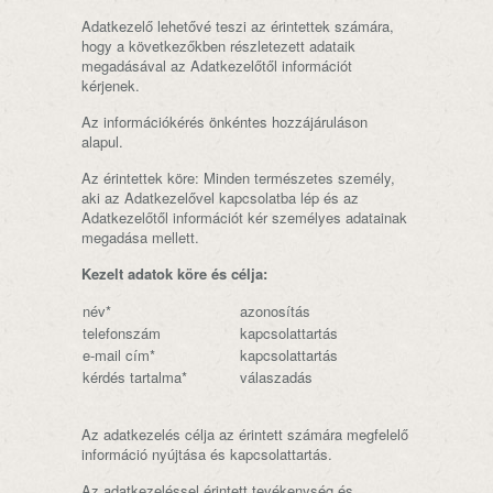
Adatkezelő lehetővé teszi az érintettek számára,
hogy a következőkben részletezett adataik
megadásával az Adatkezelőtől információt
kérjenek.
Az információkérés önkéntes hozzájáruláson
alapul.
Az érintettek köre: Minden természetes személy,
aki az Adatkezelővel kapcsolatba lép és az
Adatkezelőtől információt kér személyes adatainak
megadása mellett.
Kezelt adatok köre és célja:
név*
azonosítás
telefonszám
kapcsolattartás
e-mail cím*
kapcsolattartás
kérdés tartalma*
válaszadás
Az adatkezelés célja az érintett számára megfelelő
információ nyújtása és kapcsolattartás.
Az adatkezeléssel érintett tevékenység és