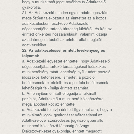
hogy a munkáltatói jogot továbbra is Adatkezelő
gyakorolja.
21. Az Adatkezelő minden egyes adatmegosztást
megelőzően tájékoztatja az érintettet az a közös
adatkezelésben résztvevő Adatkezelő
cégcsoportjába tartozó társaság kilétéről, és kéri az
érintett önkéntes hozzájárulását, valamint kizárja
az adatmegosztásból az érintett által megjelöl
adatkezelőket.
22. Az adatkezeléssel érintett tevékenység és
folyamat:
a. Adatkezelő egyeztet érintettel, hogy Adatkezelő
cégcsoportjába tartozó társaságoknál időszakos
munkaerőhiány miatt lehetőség nyílik adott pozíció
időszakos betöltésére, ismerteti a pozíció
betöltésének feltételeit, és a pozíció betöltésének
lehetőségét felkínálja érintett számára.
b. Amennyiben érintett elfogadja a felkínált
pozíciót, Adatkezelő a munkaerő kölcsönzésre
megállapodást köt az érintettel.
c. Adatkezelő felhívja érintett figyelmét arra, hogy a
munkáltatói jogok gyakorlását változatlanul az
Adatkezelővel szerződéses jogviszonyban álló
munkaerő-kölcsönző társaság és/vagy
Diákszövetkezet gyakorolja, érintett megadott