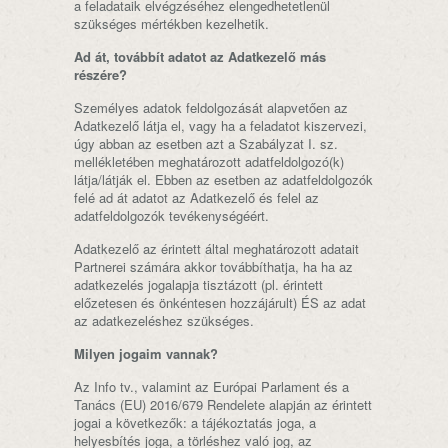
a feladataik elvégzéséhez elengedhetetlenül
szükséges mértékben kezelhetik.
Ad át, továbbít adatot az Adatkezelő más
részére?
Személyes adatok feldolgozását alapvetően az
Adatkezelő látja el, vagy ha a feladatot kiszervezi,
úgy abban az esetben azt a Szabályzat I. sz.
mellékletében meghatározott adatfeldolgozó(k)
látja/látják el. Ebben az esetben az adatfeldolgozók
felé ad át adatot az Adatkezelő és felel az
adatfeldolgozók tevékenységéért.
Adatkezelő az érintett által meghatározott adatait
Partnerei számára akkor továbbíthatja, ha ha az
adatkezelés jogalapja tisztázott (pl. érintett
előzetesen és önkéntesen hozzájárult) ÉS az adat
az adatkezeléshez szükséges.
Milyen jogaim vannak?
Az Info tv., valamint az Európai Parlament és a
Tanács (EU) 2016/679 Rendelete alapján az érintett
jogai a következők: a tájékoztatás joga, a
helyesbítés joga, a törléshez való jog, az