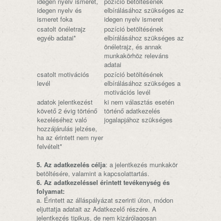
idegen nyelv ismeret,
pozíció betöltésének
idegen nyelv és
elbírálásához szükséges az
ismeret foka
idegen nyelv ismeret
csatolt önéletrajz
pozíció betöltésének
egyéb adatai*
elbírálásához szükséges az
önéletrajz, és annak
munkakörhöz releváns
adatai
csatolt motivációs
pozíció betöltésének
levél
elbírálásához szükséges a
motivációs levél
adatok jelentkezést
ki nem választás esetén
követő 2 évig történő
történő adatkezelés
kezeléséhez való
jogalapjához szükséges
hozzájárulás jelzése,
ha az érintett nem nyer
felvételt*
5. Az adatkezelés célja
: a jelentkezés munkakör
betöltésére, valamint a kapcsolattartás.
6. Az adatkezeléssel érintett tevékenység és
folyamat:
a. Érintett az álláspályázat szerinti úton, módon
eljuttatja adatait az Adatkezelő részére. A
jelentkezés tipikus, de nem kizárólagosan