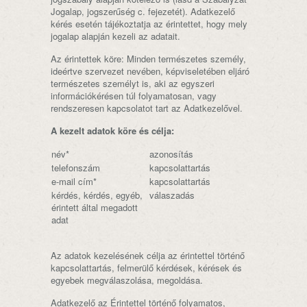
Jogalap, jogszerűség c. fejezetét). Adatkezelő
kérés esetén tájékoztatja az érintettet, hogy mely
jogalap alapján kezeli az adatait.
Az érintettek köre: Minden természetes személy,
ideértve szervezet nevében, képviseletében eljáró
természetes személyt is, aki az egyszeri
információkérésen túl folyamatosan, vagy
rendszeresen kapcsolatot tart az Adatkezelővel.
A kezelt adatok köre és célja:
név*
azonosítás
telefonszám
kapcsolattartás
e-mail cím*
kapcsolattartás
kérdés, kérdés, egyéb,
válaszadás
érintett által megadott
adat
Az adatok kezelésének célja az érintettel történő
kapcsolattartás, felmerülő kérdések, kérések és
egyebek megválaszolása, megoldása.
Adatkezelő az Érintettel történő folyamatos,