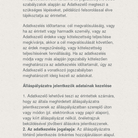
szabályzatok alapján az Adatkezelő megteszi a
szükséges lépéseket, példálózó felsorolással élve
tájékoztatja az érintettet.
Adatkezelés időtartama: cél megvalósulásáig, vagy
ha az érintett vagy harmadik személy, vagy az
Adatkezelő érdeke vagy kötelezettség teljesítése
megkívánja, akkor a cél megvalósulását követően,
az érdek megszűnéséig, vagy kötelezettség
teljesítésének fennállásáig. Ha az adatkezelés
módja vagy más alapján jogszabály kötelezően
meghatározza az adatkezelés időtartamát, úgy az
Adatkezelő a vonatkozó jogszabályban
meghatározott ideig kezeli az adatokat.
Álláspályázatra jelentkezők adatainak kezelése
1. Adatkezelő lehetővé teszi az érintettek számára,
hogy az általa meghirdetett álláspályázatra
jelentkezzenek az álláspályázatban szereplő úton
vagy módon (pl. elektronikus vagy papír alapon),
vagy kiírt álláspályázat nélkül, önéletrajzuk
beküldésével jövőbeni állásokra jelentkezzenek.
2. Az adatkezelés jogalapja
: Az álláspályázatra
történő jelentkezés önkéntes hozzájáruláson alapul.