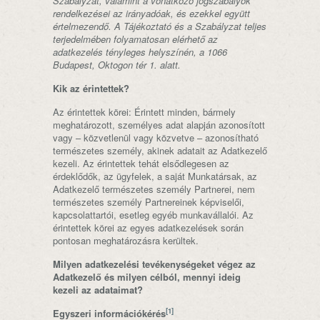
Szabályzat, valamint a vonatkozó jogszabályok
rendelkezései az irányadóak, és ezekkel együtt
értelmezendő. A Tájékoztató és a Szabályzat teljes
terjedelmében folyamatosan elérhető az
adatkezelés tényleges helyszínén, a 1066
Budapest, Oktogon tér 1. alatt.
Kik az érintettek?
Az érintettek körei: Érintett minden, bármely
meghatározott, személyes adat alapján azonosított
vagy – közvetlenül vagy közvetve – azonosítható
természetes személy, akinek adatait az Adatkezelő
kezeli. Az érintettek tehát elsődlegesen az
érdeklődők, az ügyfelek, a saját Munkatársak, az
Adatkezelő természetes személy Partnerei, nem
természetes személy Partnereinek képviselői,
kapcsolattartói, esetleg egyéb munkavállalói. Az
érintettek körei az egyes adatkezelések során
pontosan meghatározásra kerültek.
Milyen adatkezelési tevékenységeket végez az
Adatkezelő és milyen célból, mennyi ideig
kezeli az adataimat?
[1]
Egyszeri információkérés