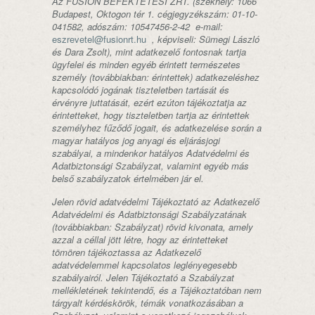
Az FUSION BEFEKTETÉSI ZRT. (székhely: 1066
Budapest, Oktogon tér 1. cégjegyzékszám: 01-10-
041582, adószám: 10547456-2-42 e-mail:
eszrevetel@fusionrt.hu
, képviseli: Sümegi László
és Dara Zsolt), mint adatkezelő fontosnak tartja
ügyfelei és minden egyéb érintett természetes
személy (továbbiakban: érintettek) adatkezeléshez
kapcsolódó jogának tiszteletben tartását és
érvényre juttatását, ezért ezúton tájékoztatja az
érintetteket, hogy tiszteletben tartja az érintettek
személyhez fűződő jogait, és adatkezelése során a
magyar hatályos jog anyagi és eljárásjogi
szabályai, a mindenkor hatályos Adatvédelmi és
Adatbiztonsági Szabályzat, valamint egyéb más
belső szabályzatok értelmében jár el.
J
elen rövid adatvédelmi Tájékoztató az Adatkezelő
Adatvédelmi és Adatbiztonsági Szabályzatának
(továbbiakban: Szabályzat) rövid kivonata, amely
azzal a céllal jött létre, hogy az érintetteket
tömören tájékoztassa az Adatkezelő
adatvédelemmel kapcsolatos leglényegesebb
szabályairól. Jelen Tájékoztató a Szabályzat
mellékletének tekintendő, és a Tájékoztatóban nem
tárgyalt kérdéskörök, témák vonatkozásában a