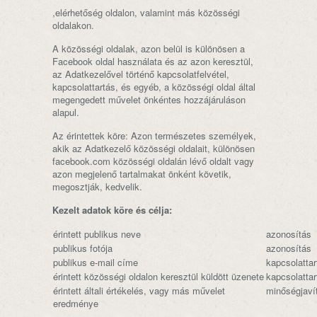
,elérhetőség oldalon, valamint más közösségi
oldalakon.
A közösségi oldalak, azon belül is különösen a
Facebook oldal használata és az azon keresztül,
az Adatkezelővel történő kapcsolatfelvétel,
kapcsolattartás, és egyéb, a közösségi oldal által
megengedett művelet önkéntes hozzájáruláson
alapul.
Az érintettek köre: Azon természetes személyek,
akik az Adatkezelő közösségi oldalait, különösen
facebook.com közösségi oldalán lévő oldalt vagy
azon megjelenő tartalmakat önként követik,
megosztják, kedvelik.
Kezelt adatok köre és célja:
érintett publikus neve
azonosítás
publikus fotója
azonosítás
publikus e-mail címe
kapcsolattar
érintett közösségi oldalon keresztül küldött üzenete
kapcsolattar
érintett általi értékelés, vagy más művelet
minőségjaví
eredménye