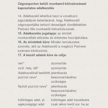
Cégcsoporton belüli munkaerő-kölcsönzéssel
kapcsolatos adatkezelés
14. Adatkezelő lehetővé teszi a vonatkozó
jogszabályok betartásával, hogy Adatkezelő
cégcsoportjába tartozó társaságok (továbbiakban
Partner) tőle munkaerőt kölcsönözzenek.
15. Adatkezelés jogalapja:
az érintett
munkavállaló előzetes és önkéntes hozzájárulása.
16. Az érintettek köre:
Minden természetes
személy, akit az Adatkezelő a megbízó Partnere
számára kikölcsönöz.
17. A kezelt adatok köre és célja:
név*
azonosítás
szül. hely, idő*
azonosítás
Adatkezelőnél betöltött
jelentkezés
pozíció neve*
beazonosításához
szükséges
Nyitott pozíció neve*
jelentkezés
beazonosításához
szükséges
különleges adat, pl.
különleges adat kezelésére
egészségügyi adat
csak akkor kerül sor, ha az