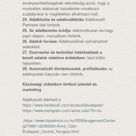
érvényesíthetőségének elévüléséig azzal, hogy a
munkatárs adatainak kezelésére vonatkozó
szabályokat is megfelelően alkalmazni kell.
24. Adatközlés és adattovábbítás
Adatkezelő
Partnerei felé történik
25. Az adatkezelés módja:
elektronikusan és/vagy
papír alapon, manuálisan történik.
26. Adatok forrása:
Adatkezelőnél nyilvántartott
adatokból.
27. Szervezési és technikai intézkedések a
kezelt adatok védelme érdekében:
lásd külön
fejezetben.
28. Automatizált döntéshozatal, profilalkotás:
az
adatkezelés kapcsán nem történik.
Közösségi oldalakon történő jelenlét és
marketing
Adatkezelő elérhető a
https://www.facebook.com/annacafebudapest/
https://www.instagram.com/anna.cafe/?hl=hu
,
https://www.tripadvisor.co.hu/RSManagementCenter-
g274887-d2085590-Anna_Cafe-
Budapest_Central_Hungary.html