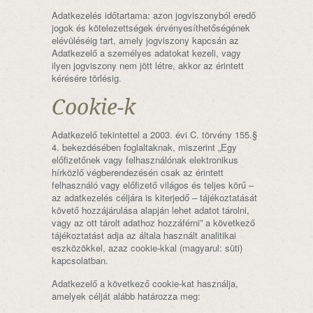
Adatkezelés időtartama: azon jogviszonyból eredő
jogok és kötelezettségek érvényesíthetőségének
elévüléséig tart, amely jogviszony kapcsán az
Adatkezelő a személyes adatokat kezeli, vagy
ilyen jogviszony nem jött létre, akkor az érintett
kérésére törlésig.
Cookie-k
Adatkezelő tekintettel a 2003. évi C. törvény 155.§
4. bekezdésében foglaltaknak, miszerint „Egy
előfizetőnek vagy felhasználónak elektronikus
hírközlő végberendezésén csak az érintett
felhasználó vagy előfizető világos és teljes körű –
az adatkezelés céljára is kiterjedő – tájékoztatását
követő hozzájárulása alapján lehet adatot tárolni,
vagy az ott tárolt adathoz hozzáférni” a következő
tájékoztatást adja az általa használt analitikai
eszközökkel, azaz cookie-kkal (magyarul: süti)
kapcsolatban.
Adatkezelő a következő cookie-kat használja,
amelyek célját alább határozza meg: