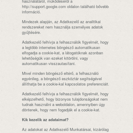
használatáról, működéséről a
http://support.google.com oldalon található bővebb
információ.
Mindezek alapján, az Adatkezelő az analitikai
rendszereket nem használja személyes adatok
gyűjtésére.
Adatkezelő felhívja a felhasználók figyelmét, hogy
a legtöbb internetes böngésző automatikusan
elfogadja a cookie-kat, a látogatóknak azonban
lehetőségük van ezeket kitörölni, vagy
automatikusan visszautasítani.
Mivel minden böngésző eltérő, a felhasználó
egyénileg, a böngésző eszköztár segítségével
állíthatja be a cookie-kal kapcsolatos preferenciáit.
Adatkezelő felhívja a felhasználók figyelmét, hogy
elképzelhető, hogy bizonyos tulajdonságokat nem
tudnak használni a weboldalon, amennyiben úgy
döntenek, hogy nem fogadják el a cookie-kat.
Kik kezelik az adataimat?
Az adatokat az Adatkezelő Munkatársai, kizárólag