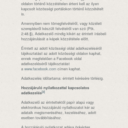
oldalon történő közzétételen érteni kell az ilyen
kapcsolt közösségi portálokon történő közzétételt
is.
Amennyiben nem tömegfelvételről, vagy közéleti
szereplésről készült felvételről van szó (Ptk.
2:48.§), Adatkezelő mindig kikéri az érintett írásbeli
hozzájárulását a képek közzététele előtt.
Érintett az adott közösségi oldal adatkezeléséről
tájékoztatást az adott közösségi oldalon kaphat,
ennek megfelelően a Facebook oldal
adatkezeléséről tájékoztatást
a
www.facebook.com
címen kaphat.
Adatkezelés időtartama: érintett kérésére törlésig.
Hozzájáruló nyilatkozattal kapcsolatos
[2]
adatkezelés
Adatkezelő az érintettektől papír alapú vagy
elektronikus hozzájáruló nyilatkozatot kér az
adataik megismeréséhez, kezeléséhez, adott
esetben továbbításához.
A hozzájáruló nyilatkozat adása önkéntes