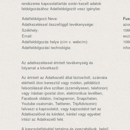
rendszeres kapcsolattartás során kezelt adatok
feldolgozásához Adatfeldolgozót vesz igénybe:
Adatfeldolgozó Neve:
Fus
Adatkezeléssel összefüggő tevékenysége:
azon
Székhely:
106
Email:
esz
Adatfeldolgozás helye (cím v. webcím):
106
Adatfeldolgozási technológia:
info
Az adatkezeléssel érintett tevékenység és
folyamat a következő:
Az érintett az Adatkezelő által biztosított, számára
elérhető úton keresztül vagy módon, példálózó
felsorolással élve szóban (személyesen, telefonon)
vagy írásban (postai úton, elektronikus levélben,
Facebook oldalon, Instagramon, Snapchaten,
Youtube csatornán, Twitteren, TripAdvisoron)
felveszi a kapcsolatot, vagy kapcsolatot tart az
Adatkezelővel és kérdést, kérést vagy egyebet
intézi az Adatkezelő felé.
A kapcsolatfelvétel tartalma és jogszabályok, belső