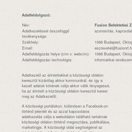
Adatfeldolgozó:
Név:
Fusion Befektetési Zr
Adatkezeléssel összefüggő
azonosítás, kapcsolat
tevékenysége:
Székhely:
1066 Budapest, Oktog
Email:
eszrevetel@fusionrt.
Adatfeldolgozás helye (cím v. webcím):
1066 Budapest, Oktog
Adatfeldolgozási technológia:
informatikai rendszerr
Adatkezelő az érintettekkel a közösségi oldalon
keresztül kizárólag akkor kommunikál, és így a
kezelt adatok körének célja akkor válik lényegessé,
ha az érintett a közösségi oldalon keresztül keresi
meg az Adatkezelőt.
A közösségi portálokon, különösen a Facebook-on
történő jelenlét és az azzal kapcsolatos
adatkezelés célja a weboldalon található tartalmak
közösségi oldalon történő megosztása, publikálása,
marketingje. A közösségi oldal segítségével az