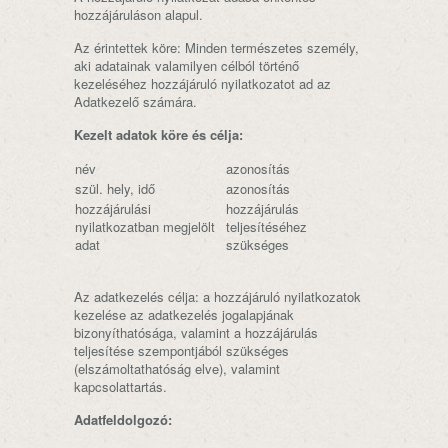
hozzájáruláson alapul.
Az érintettek köre: Minden természetes személy,
aki adatainak valamilyen célból történő
kezeléséhez hozzájáruló nyilatkozatot ad az
Adatkezelő számára.
Kezelt adatok köre és célja:
név
azonosítás
szül. hely, idő
azonosítás
hozzájárulási
hozzájárulás
nyilatkozatban megjelölt
teljesítéséhez
adat
szükséges
Az adatkezelés célja: a hozzájáruló nyilatkozatok
kezelése az adatkezelés jogalapjának
bizonyíthatósága, valamint a hozzájárulás
teljesítése szempontjából szükséges
(elszámoltathatóság elve), valamint
kapcsolattartás.
Adatfeldolgozó: