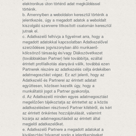
elektronikus úton történő adat megküldéssel
történik.
b. Amennyiben a weboldalon keresztül történik a
jelentkezés, úgy a megadott adatok a weboldalt
kiszolgáló szerverre titkosított csatornán keresztül
jutnak el.
c. Adatkezelő felhívja a figyelmet arra, hogy a
megadott adatokkal kapcsolatban Adatkezelővel
szerződéses jogviszonyban álló munkaerő-
kölcsönző társaság és/vagy Diákszövetkezet
(továbbiakban Partner) felé továbbítja, ezáltal
érintett profilalkotás alanyává válik, továbbá ezen
Partnerek részére az adatkezelés célja érdekében
adatmegosztást végez. Ez azt jelenti, hogy az
Adatkezelő és Partnerei az érintett adatait
együttesen, közösen kezelik úgy, hogy a
munkáltatói jogot a Partner gyakorolja.
d. Az Adatkezelő minden egyes adatmegosztást
megelőzően tájékoztatja az érintettet az a közös
adatkezelésben résztvevő Partner kilétéről, és kéri
az érintett önkéntes hozzájárulását, valamint
kizárja az adatmegosztásból az érintett által
megjelöl adatkezelőket.
e. Adatkezelő Partnere a megadott adatokat a
kiválasztási folyamat során a jelentkezéseket