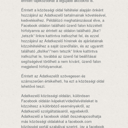
érintett tájékozódhat a legújabb akciókról is.
Érintett a közösségi oldal feltételei alapján önként
hozzájárul az Adatkezelő tartalmainak követésével,
kedveléséhez. Példálózó meghatározással élve, a
Facebook oldalon található üzenő falon közzétett
hírfolyamra az érintett az oldalon található „like”/
„tetszik” linkre kattintva iratkozhat fel, és ezzel
hozzájárul az Adatkezelő híreinek és ajánlatainak
közzétételéhez a saját üzenőfalán, és az ugyanitt
található „dislike”/”nem tetszik” linkre kattintva
iratkozhat le, továbbá az üzenő fal beállításai
segítségével törölheti a nem kívánt, üzenő falon
megjelenő hírfolyamokat.
Érintett az Adatkezelőt szövegesen és
számszerűen értékelheti, ha ezt a közösségi oldal
lehetővé teszi.
Adatkezelő közösségi oldalán, különösen
Facebook oldalán képeket/videófelvételeket is
közzétesz a különböző eseményekről, az
Adatkezelő szolgáltatásairól, egyebekről.
Adatkezelő a facebook oldalt összekapcsolhatja
más közösségi oldalakkal a facebook.com
közösségi portál szabályai szerint, így a facebook