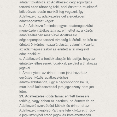
adatait továbbítja az Adatkezelő cégcsoportjába
tartozó azon társaság felé, ahol érintett a munkaerő
kölcsönzés során munkát fog végezni, így
Adatkezelő az adatkezelés célja érdekében
adatmegosztást végez.
d. Az Adatkezelő minden egyes adatmegosztást
megelőzően tájékoztatja az érintettet az a közös
adatkezelésben résztvevő Adatkezelő
cégcsoportjába tartozó társaság kilétéről, és kéri az
érintett önkéntes hozzájárulását, valamint kizárja
az adatmegosztásból az érintett által megjelöl
adatkezelőket.
e. Adatkezelő a fentiek alapján biztosítja, hogy az
érintettek élhessenek jogaikkal, például a tiltakozás
jogával.
f. Amennyiben az érintett nem járul hozzá az
együttes, közös adatkezeléshez,
adattovábbításhoz, úgy a cégcsoporton belüli,
munkaerő-kölcsönzéssel járó jogviszony nem jön
létre.
23. Adatkezelés időtartama:
érintett kérésére
törlésig, vagy abban az esetben, ha érintett és az
Adatkezelő szerződést kötnek és érintettet az
Adatkezelő megbízó Partnere felé kiközvetíti, úgy
e jogviszonyból eredő jogok és kötelezettségek