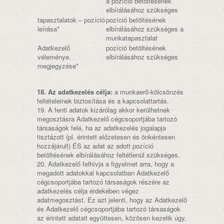
a pozíció betöltésének
elbírálásához szükséges
tapasztalatok – pozíció
pozíció betöltésének
leírása*
elbírálásához szükséges a
munkatapasztalat
Adatkezelő
pozíció betöltésének
véleménye,
elbírálásához szükséges
megjegyzése*
18. Az adatkezelés célja:
a munkaerő-kölcsönzés
feltételeinek biztosítása és a kapcsolattartás.
19. A fenti adatok kizárólag akkor kerülhetnek
megosztásra Adatkezelő cégcsoportjába tartozó
társaságok felé, ha az adatkezelés jogalapja
tisztázott (pl. érintett előzetesen és önkéntesen
hozzájárult) ÉS az adat az adott pozíció
betöltésének elbírálásához feltétlenül szükséges.
20. Adatkezelő felhívja a figyelmet arra, hogy a
megadott adatokkal kapcsolatban Adatkezelő
cégcsoportjába tartozó társaságok részére az
adatkezelés célja érdekében végez
adatmegosztást. Ez azt jelenti, hogy az Adatkezelő
és Adatkezelő cégcsoportjába tartozó társaságok
az érintett adatait együttesen, közösen kezelik úgy,