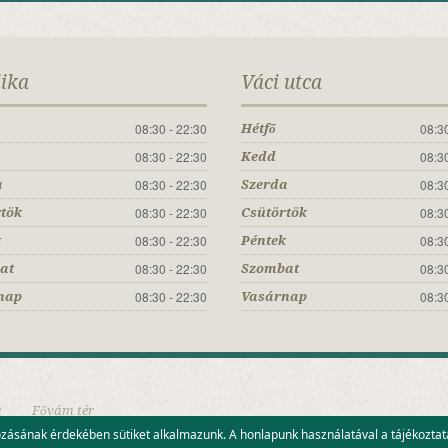
lika
Váci utca
08:30 - 22:30
08:30
Hétfő
08:30 - 22:30
08:30
Kedd
08:30 - 22:30
08:30
a
Szerda
08:30 - 22:30
08:30
rtök
Csütörtök
08:30 - 22:30
08:30
k
Péntek
08:30 - 22:30
08:30
at
Szombat
08:30 - 22:30
08:30
nap
Vasárnap
a
Fővám tér
kozásának érdekében sütiket alkalmazunk. A honlapunk használatával a tájékozt