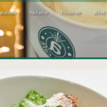
Bazilika
Váci utca
Fővám tér
Hírek