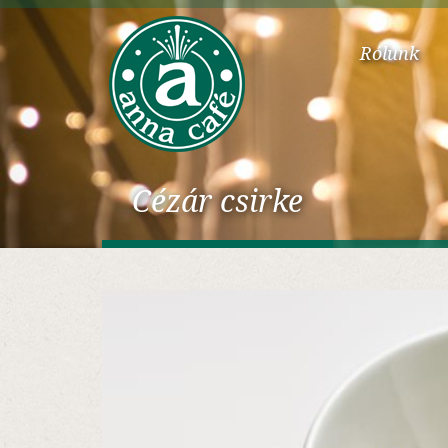
Rólunk
Cézár csirke